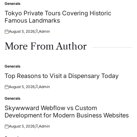
Generals
Posted
in
Tokyo Private Tours Covering Historic
Famous Landmarks
August 5, 2026
Admin
Posted
Posted
on
by
More From Author
Generals
Posted
in
Top Reasons to Visit a Dispensary Today
August 5, 2026
Admin
Posted
Posted
on
by
Generals
Posted
in
Skywwward Webflow vs Custom
Development for Modern Business Websites
August 5, 2026
Admin
Posted
Posted
on
by