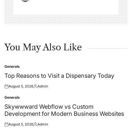
You May Also Like
Generals
Posted
in
Top Reasons to Visit a Dispensary Today
August 5, 2026
Admin
Posted
Posted
on
by
Generals
Posted
in
Skywwward Webflow vs Custom
Development for Modern Business Websites
August 5, 2026
Admin
Posted
Posted
on
by