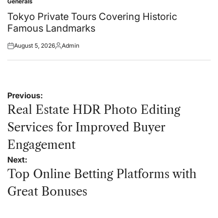
Generals
Posted
in
Tokyo Private Tours Covering Historic
Famous Landmarks
August 5, 2026
Admin
Posted
Posted
on
by
Post
Previous:
navigation
Real Estate HDR Photo Editing
Services for Improved Buyer
Engagement
Next:
Top Online Betting Platforms with
Great Bonuses