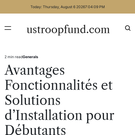
Skip
Today: Thursday, August 6 2026
7
:
04
:
09
PM
to
content
ustroopfund.com
2 min read
Generals
Estimated
Posted
read
in
Avantages
time
Fonctionnalités et
Solutions
d’Installation pour
Débutants