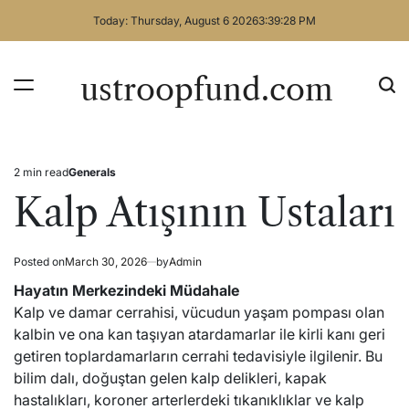
Skip
Today: Thursday, August 6 2026
3
:
39
:
28
PM
to
content
ustroopfund.com
2 min read
Generals
Estimated
Posted
read
in
Kalp Atışının Ustaları
time
Posted on
March 30, 2026
by
Admin
Hayatın Merkezindeki Müdahale
Kalp ve damar cerrahisi, vücudun yaşam pompası olan
kalbin ve ona kan taşıyan atardamarlar ile kirli kanı geri
getiren toplardamarların cerrahi tedavisiyle ilgilenir. Bu
bilim dalı, doğuştan gelen kalp delikleri, kapak
hastalıkları, koroner arterlerdeki tıkanıklıklar ve kalp