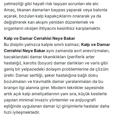
yetmezliği gibi hayati risk taşıyan sorunları ele alır.
Amaç, tıkanan damarları baypas yaparak veya balonla
açarak, bozulan kalp kapakçıklarını onararak ya da
değiştirerek kan akışını yeniden düzenlemek ve
organların oksijen ihtiyacını kesintisiz karşılamaktır.
Kalp ve Damar Cerrahisi Neye Bakar
Bu disiplin yalnızca kalple sınırlı kalmaz;
Kalp ve Damar
Cerrahisi Neye Bakar
aynı zamanda aort anevrizmaları,
bacaklardaki damar tıkanıklıkları (periferik arter
hastalığı), karotis (boyun) damar darlıkları ve varis gibi
geniş bir yelpazedeki dolaşım problemlerine de çözüm
üretir. Damar sertliği, şeker hastalığına bağlı doku
bozulmaları ve travmatik damar yaralanmaları da bu
branşın ilgi alanına girer. Modern teknikler sayesinde
artık açık kalp ameliyatlarının yanı sıra, küçük kesilerle
yapılan minimal invaziv yöntemler ve anjiyografi
eşliğinde uygulanan damar içi girişimlerle hastalar daha
hızlı iyileşmektedir.