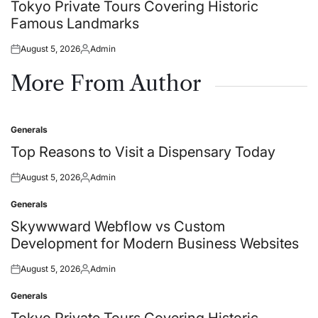
in
Tokyo Private Tours Covering Historic
Famous Landmarks
August 5, 2026
Admin
Posted
Posted
on
by
More From Author
Generals
Posted
in
Top Reasons to Visit a Dispensary Today
August 5, 2026
Admin
Posted
Posted
on
by
Generals
Posted
in
Skywwward Webflow vs Custom
Development for Modern Business Websites
August 5, 2026
Admin
Posted
Posted
on
by
Generals
Posted
in
Tokyo Private Tours Covering Historic