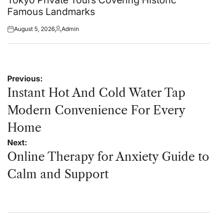
Famous Landmarks
August 5, 2026
Admin
Posted
Posted
on
by
Post
Previous:
navigation
Instant Hot And Cold Water Tap
Modern Convenience For Every
Home
Next:
Online Therapy for Anxiety Guide to
Calm and Support