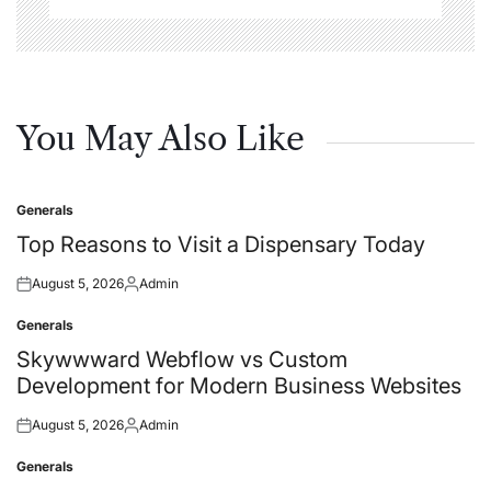
You May Also Like
Generals
Posted
in
Top Reasons to Visit a Dispensary Today
August 5, 2026
Admin
Posted
Posted
on
by
Generals
Posted
in
Skywwward Webflow vs Custom
Development for Modern Business Websites
August 5, 2026
Admin
Posted
Posted
on
by
Generals
Posted