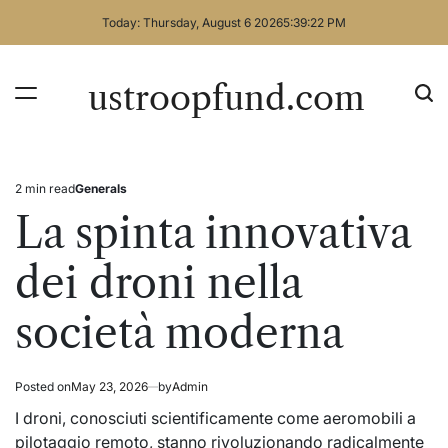
Skip
Today: Thursday, August 6 2026
5
:
39
:
22
PM
to
content
ustroopfund.com
2 min read
Generals
Estimated
Posted
read
in
La spinta innovativa
time
dei droni nella
società moderna
Posted on
May 23, 2026
by
Admin
I droni, conosciuti scientificamente come aeromobili a
pilotaggio remoto, stanno rivoluzionando radicalmente