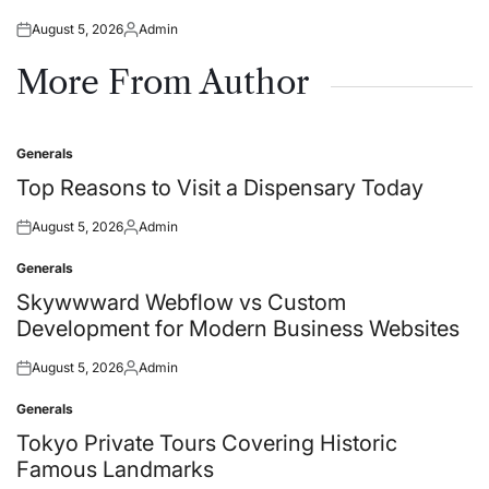
August 5, 2026
Admin
Posted
Posted
on
by
More From Author
Generals
Posted
in
Top Reasons to Visit a Dispensary Today
August 5, 2026
Admin
Posted
Posted
on
by
Generals
Posted
in
Skywwward Webflow vs Custom
Development for Modern Business Websites
August 5, 2026
Admin
Posted
Posted
on
by
Generals
Posted
in
Tokyo Private Tours Covering Historic
Famous Landmarks