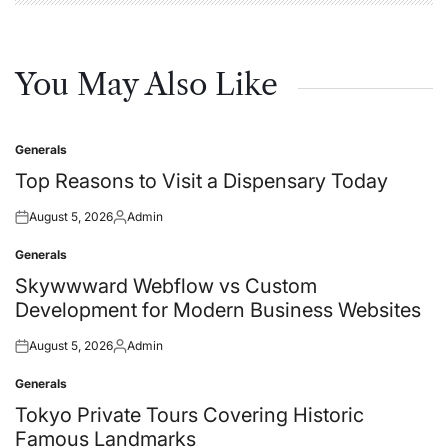
You May Also Like
Generals
Posted
in
Top Reasons to Visit a Dispensary Today
August 5, 2026
Admin
Posted
Posted
on
by
Generals
Posted
in
Skywwward Webflow vs Custom
Development for Modern Business Websites
August 5, 2026
Admin
Posted
Posted
on
by
Generals
Posted
in
Tokyo Private Tours Covering Historic
Famous Landmarks