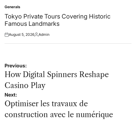
on
by
Generals
Posted
in
Tokyo Private Tours Covering Historic
Famous Landmarks
August 5, 2026
Admin
Posted
Posted
on
by
Post
Previous:
navigation
How Digital Spinners Reshape
Casino Play
Next:
Optimiser les travaux de
construction avec le numérique