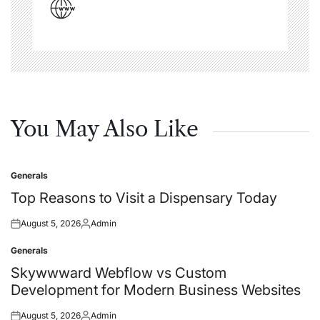
You May Also Like
Generals
Posted
in
Top Reasons to Visit a Dispensary Today
August 5, 2026
Admin
Posted
Posted
on
by
Generals
Posted
in
Skywwward Webflow vs Custom
Development for Modern Business Websites
August 5, 2026
Admin