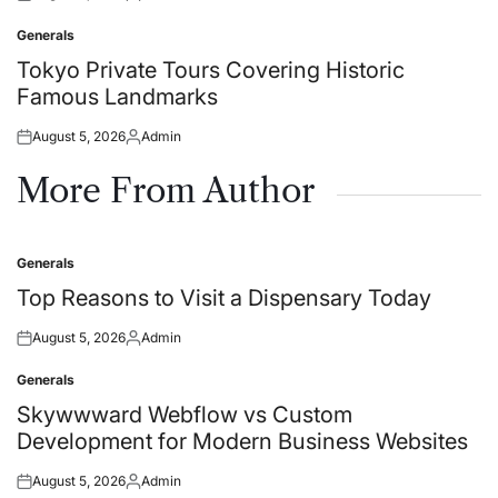
Posted
Posted
on
by
Generals
Posted
in
Tokyo Private Tours Covering Historic
Famous Landmarks
August 5, 2026
Admin
Posted
Posted
on
by
More From Author
Generals
Posted
in
Top Reasons to Visit a Dispensary Today
August 5, 2026
Admin
Posted
Posted
on
by
Generals
Posted
in
Skywwward Webflow vs Custom
Development for Modern Business Websites
August 5, 2026
Admin
Posted
Posted