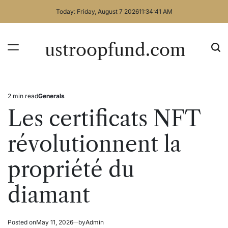
Skip
Today: Friday, August 7 2026
11
:
34
:
42
AM
to
content
ustroopfund.com
2 min read
Generals
Estimated
Posted
read
in
Les certificats NFT
time
révolutionnent la
propriété du
diamant
Posted on
May 11, 2026
by
Admin