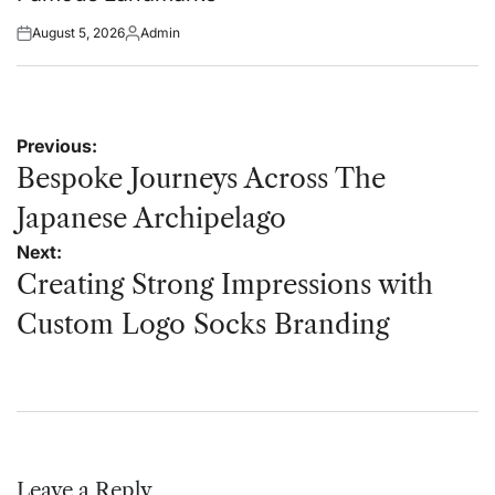
August 5, 2026
Admin
Posted
Posted
on
by
Post
Previous:
navigation
Bespoke Journeys Across The
Japanese Archipelago
Next:
Creating Strong Impressions with
Custom Logo Socks Branding
Leave a Reply