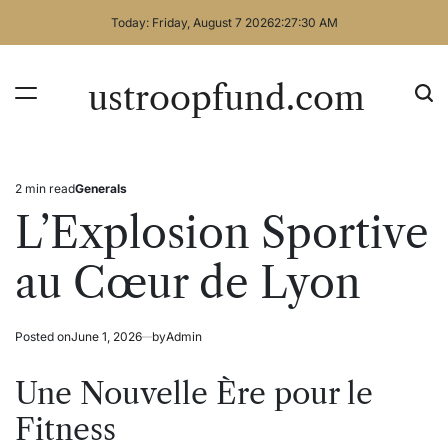
Skip
Today: Friday, August 7 2026
2
:
27
:
30
AM
to
content
ustroopfund.com
2 min read
Generals
Estimated
Posted
read
in
L’Explosion Sportive
time
au Cœur de Lyon
Posted on
June 1, 2026
by
Admin
Une Nouvelle Ère pour le
Fitness