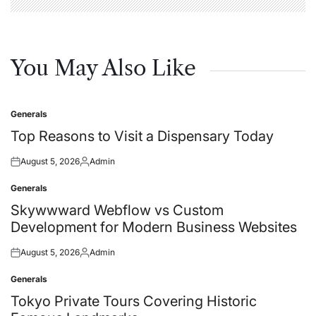
You May Also Like
Generals
Posted
in
Top Reasons to Visit a Dispensary Today
August 5, 2026
Admin
Posted
Posted
on
by
Generals
Posted
in
Skywwward Webflow vs Custom
Development for Modern Business Websites
August 5, 2026
Admin
Posted
Posted
on
by
Generals
Posted
in
Tokyo Private Tours Covering Historic