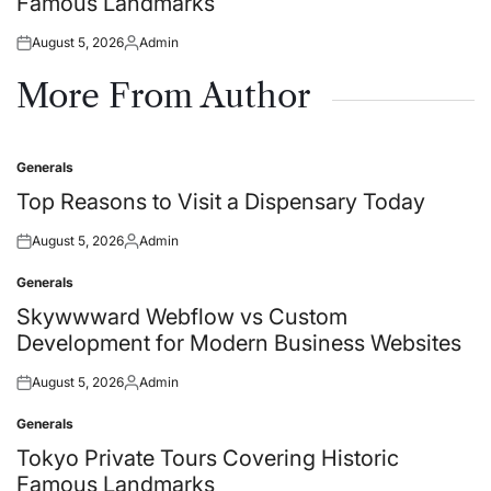
Famous Landmarks
August 5, 2026
Admin
Posted
Posted
on
by
More From Author
Generals
Posted
in
Top Reasons to Visit a Dispensary Today
August 5, 2026
Admin
Posted
Posted
on
by
Generals
Posted
in
Skywwward Webflow vs Custom
Development for Modern Business Websites
August 5, 2026
Admin
Posted
Posted
on
by
Generals
Posted
in
Tokyo Private Tours Covering Historic
Famous Landmarks