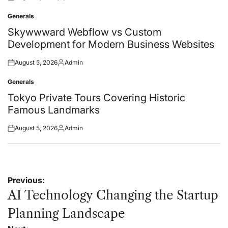
Posted
Posted
on
by
Generals
Posted
in
Skywwward Webflow vs Custom
Development for Modern Business Websites
August 5, 2026
Admin
Posted
Posted
on
by
Generals
Posted
in
Tokyo Private Tours Covering Historic
Famous Landmarks
August 5, 2026
Admin
Posted
Posted
on
by
Post
Previous:
navigation
AI Technology Changing the Startup
Planning Landscape