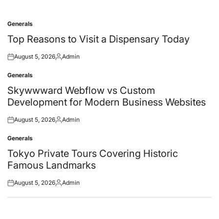
Generals
Posted
in
Top Reasons to Visit a Dispensary Today
August 5, 2026
Admin
Posted
Posted
on
by
Generals
Posted
in
Skywwward Webflow vs Custom
Development for Modern Business Websites
August 5, 2026
Admin
Posted
Posted
on
by
Generals
Posted
in
Tokyo Private Tours Covering Historic
Famous Landmarks
August 5, 2026
Admin
Posted
Posted
on
by