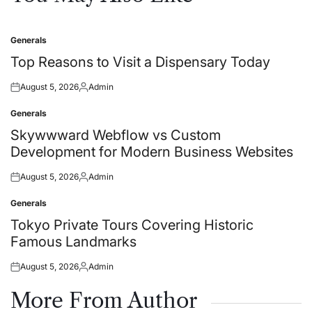
Generals
Posted
in
Top Reasons to Visit a Dispensary Today
August 5, 2026
Admin
Posted
Posted
on
by
Generals
Posted
in
Skywwward Webflow vs Custom
Development for Modern Business Websites
August 5, 2026
Admin
Posted
Posted
on
by
Generals
Posted
in
Tokyo Private Tours Covering Historic
Famous Landmarks
August 5, 2026
Admin
Posted
Posted
on
by
More From Author