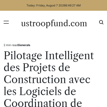
Skip
Today: Friday, August 7 2026
6
:
46
:
28
AM
to
content
ustroopfund.com
2 min read
Generals
Estimated
Posted
read
in
Pilotage Intelligent
time
des Projets de
Construction avec
les Logiciels de
Coordination de