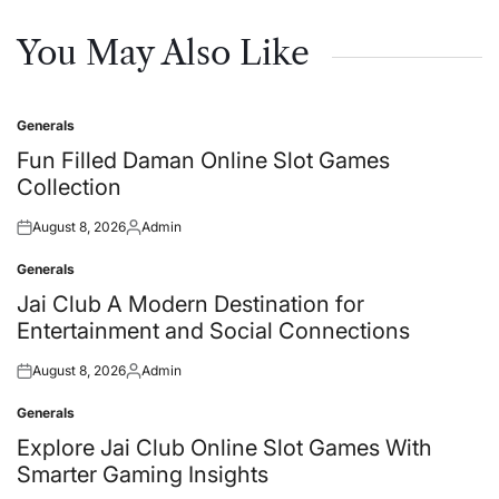
You May Also Like
Generals
Posted
in
Fun Filled Daman Online Slot Games
Collection
August 8, 2026
Admin
Posted
Posted
on
by
Generals
Posted
in
Jai Club A Modern Destination for
Entertainment and Social Connections
August 8, 2026
Admin
Posted
Posted
on
by
Generals
Posted
in
Explore Jai Club Online Slot Games With
Smarter Gaming Insights