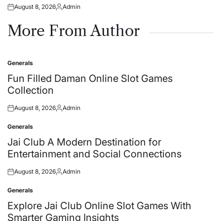
August 8, 2026
Admin
Posted
Posted
on
by
More From Author
Generals
Posted
in
Fun Filled Daman Online Slot Games
Collection
August 8, 2026
Admin
Posted
Posted
on
by
Generals
Posted
in
Jai Club A Modern Destination for
Entertainment and Social Connections
August 8, 2026
Admin
Posted
Posted
on
by
Generals
Posted
in
Explore Jai Club Online Slot Games With
Smarter Gaming Insights