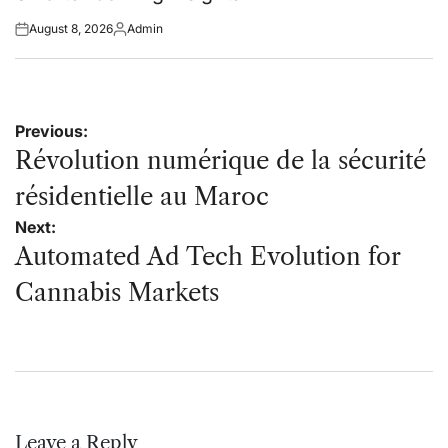
August 8, 2026
Admin
Posted
Posted
on
by
Post
Previous:
navigation
Révolution numérique de la sécurité
résidentielle au Maroc
Next:
Automated Ad Tech Evolution for
Cannabis Markets
Leave a Reply