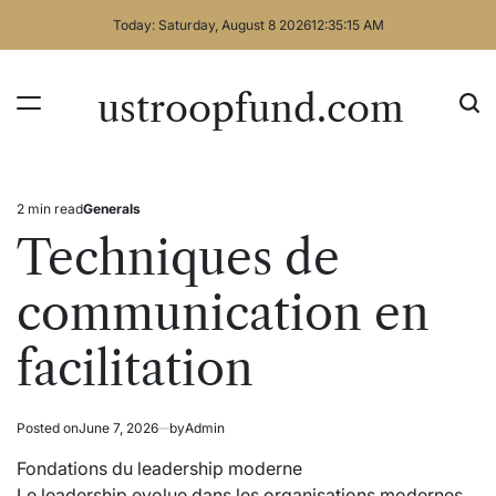
Skip
Today: Saturday, August 8 2026
12
:
35
:
15
AM
to
content
ustroopfund.com
2 min read
Generals
Estimated
Posted
read
in
Techniques de
time
communication en
facilitation
Posted on
June 7, 2026
by
Admin
Fondations du leadership moderne
Le leadership evolue dans les organisations modernes