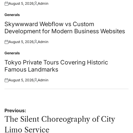
August 5, 2026
Admin
Posted
Posted
on
by
Generals
Posted
in
Skywwward Webflow vs Custom
Development for Modern Business Websites
August 5, 2026
Admin
Posted
Posted
on
by
Generals
Posted
in
Tokyo Private Tours Covering Historic
Famous Landmarks
August 5, 2026
Admin
Posted
Posted
on
by
Post
Previous:
navigation
The Silent Choreography of City
Limo Service