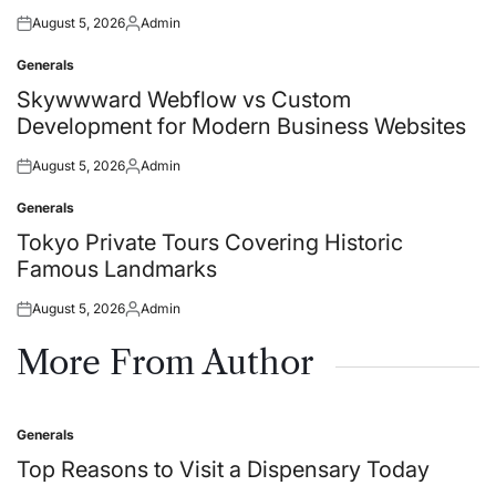
August 5, 2026
Admin
Posted
Posted
on
by
Generals
Posted
in
Skywwward Webflow vs Custom
Development for Modern Business Websites
August 5, 2026
Admin
Posted
Posted
on
by
Generals
Posted
in
Tokyo Private Tours Covering Historic
Famous Landmarks
August 5, 2026
Admin
Posted
Posted
on
by
More From Author
Generals
Posted
in
Top Reasons to Visit a Dispensary Today