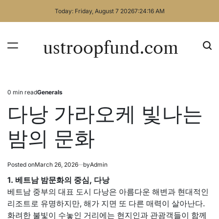
Skip
Today: Friday, August 7 2026
7
:
24
:
17
AM
to
content
ustroopfund.com
0 min read
Generals
Estimated
Posted
read
in
다낭 가라오케 빛나는
time
밤의 문화
Posted on
March 26, 2026
by
Admin
1. 베트남 밤문화의 중심, 다낭
베트남 중부의 대표 도시 다낭은 아름다운 해변과 현대적인
리조트로 유명하지만, 해가 지면 또 다른 매력이 살아난다.
화려한 불빛이 수놓인 거리에는 현지인과 관광객들이 함께