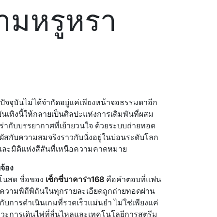
วามหรูหรา
ม
จุบันไม่ได้จำกัดอยู่แค่เพียงหน้าจอธรรมดาอีก
ันเทิงนี้ให้กลายเป็นศิลปะแห่งการเดิมพันที่ผสม
่ากับบรรยากาศที่เย้ายวนใจ ด้วยระบบถ่ายทอด
ัมผัสกับความสมจริงราวกับนั่งอยู่ในบ่อนระดับโลก
และมิติแห่งสีสันที่เหนือความคาดหมาย
จ้อง
โนสด ชื่อของ
เซ็กซี่บาคาร่า168
คือคำตอบที่แฟน
 ความพิถีพิถันในทุกรายละเอียดถูกถ่ายทอดผ่าน
กับการดำเนินเกมที่รวดเร็วแม่นยำ ไม่ใช่เพียงแค่
งหวะการเดินไพ่ที่ลื่นไหลและเทคโนโลยีการสตรีม