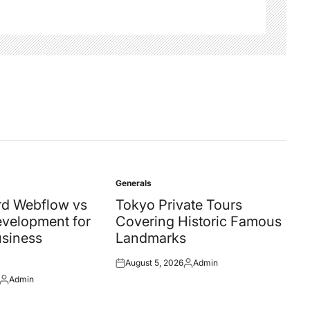
Generals
Posted
in
d Webflow vs
Tokyo Private Tours
velopment for
Covering Historic Famous
siness
Landmarks
August 5, 2026
Admin
Posted
Posted
Admin
on
by
Posted
by