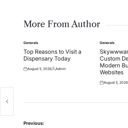
More From Author
Generals
Generals
Posted
Posted
in
in
Top Reasons to Visit a
Skywwwar
Dispensary Today
Custom De
Modern Bu
August 5, 2026
Admin
Posted
Posted
Websites
on
by
August 5, 2026
Posted
on
Post
Previous: