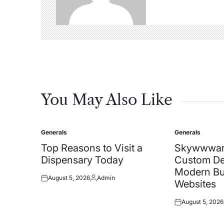
You May Also Like
Generals
Generals
Posted
Posted
in
in
Top Reasons to Visit a
Skywwwar
Dispensary Today
Custom De
Modern Bu
August 5, 2026
Admin
Posted
Posted
Websites
on
by
August 5, 2026
Posted
on