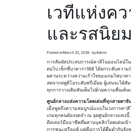
read
in
เวทีแห่งค
time
และรสนิย
Posted on
March 22, 2026
by
Admin
การสัมผัสประสบการณ์คาสิโนออนไลน์ในปัจ
ต่อไป เซ็กซี่บาคาร่า168 ได้ยกระดับความบ
ผสานระหว่างความเร้าใจของเกมไพ่บาคาร
สดจากสตูดิโอระดับพรีเมียม ผู้เล่นจะได้ส
ทุกการวางเดิมพันเต็มไปด้วยความตื่นเต้น
ศูนย์กลางแห่งความโดดเด่นที่ทุกสายตาจับ
เมื่อพูดถึงความสมบูรณ์แบบในวงการคาสิ
เกมทุกคนต้องจดจำ ณ จุดศูนย์กลางแห่งนี้
ดีลเลอร์มืออาชีพที่ผสานบุคลิกโดดเด่นเข้า
การชนะหรือแพ้ แต่คือการได้ดื่มด่ำกับจั