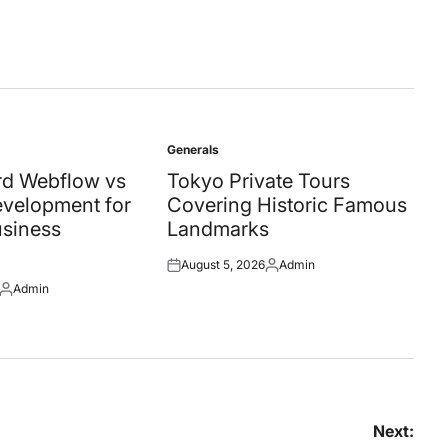
Generals
Posted
in
d Webflow vs
Tokyo Private Tours
velopment for
Covering Historic Famous
siness
Landmarks
August 5, 2026
Admin
Posted
Posted
Admin
on
by
Posted
by
Next: