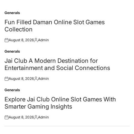
Generals
Posted
in
Fun Filled Daman Online Slot Games
Collection
August 8, 2026
Admin
Posted
Posted
on
by
Generals
Posted
in
Jai Club A Modern Destination for
Entertainment and Social Connections
August 8, 2026
Admin
Posted
Posted
on
by
Generals
Posted
in
Explore Jai Club Online Slot Games With
Smarter Gaming Insights
August 8, 2026
Admin
Posted
Posted
on
by