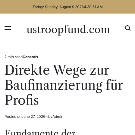
Skip
Today: Sunday, August 9 2026
4
:
30
:
51
AM
to
content
ustroopfund.com
2 min read
Generals
Estimated
Posted
read
in
Direkte Wege zur
time
Baufinanzierung für
Profis
Posted on
June 27, 2026
by
Admin
Fundamente der