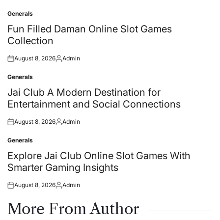
Generals
Posted
in
Fun Filled Daman Online Slot Games
Collection
August 8, 2026
Admin
Posted
Posted
on
by
Generals
Posted
in
Jai Club A Modern Destination for
Entertainment and Social Connections
August 8, 2026
Admin
Posted
Posted
on
by
Generals
Posted
in
Explore Jai Club Online Slot Games With
Smarter Gaming Insights
August 8, 2026
Admin
Posted
Posted
on
by
More From Author