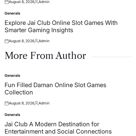
August 8, 2026
Admin
Posted
Posted
on
by
Generals
Posted
in
Explore Jai Club Online Slot Games With
Smarter Gaming Insights
August 8, 2026
Admin
Posted
Posted
on
by
More From Author
Generals
Posted
in
Fun Filled Daman Online Slot Games
Collection
August 8, 2026
Admin
Posted
Posted
on
by
Generals
Posted
in
Jai Club A Modern Destination for
Entertainment and Social Connections