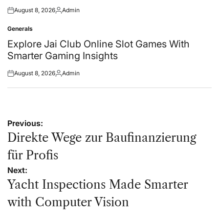
August 8, 2026
Admin
Posted
Posted
on
by
Generals
Posted
in
Explore Jai Club Online Slot Games With
Smarter Gaming Insights
August 8, 2026
Admin
Posted
Posted
on
by
Post
Previous:
navigation
Direkte Wege zur Baufinanzierung
für Profis
Next:
Yacht Inspections Made Smarter
with Computer Vision