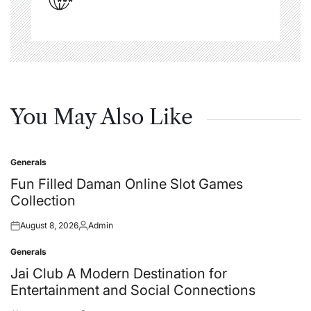
You May Also Like
Generals
Posted
in
Fun Filled Daman Online Slot Games
Collection
August 8, 2026
Admin
Posted
Posted
on
by
Generals
Posted
in
Jai Club A Modern Destination for
Entertainment and Social Connections