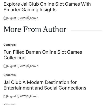
in
Explore Jai Club Online Slot Games With
Smarter Gaming Insights
August 8, 2026
Admin
Posted
Posted
on
by
More From Author
Generals
Posted
in
Fun Filled Daman Online Slot Games
Collection
August 8, 2026
Admin
Posted
Posted
on
by
Generals
Posted
in
Jai Club A Modern Destination for
Entertainment and Social Connections
August 8, 2026
Admin
Posted
Posted
on
by