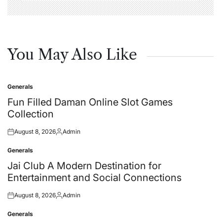
You May Also Like
Generals
Posted
in
Fun Filled Daman Online Slot Games
Collection
August 8, 2026
Admin
Posted
Posted
on
by
Generals
Posted
in
Jai Club A Modern Destination for
Entertainment and Social Connections
August 8, 2026
Admin
Posted
Posted
on
by
Generals
Posted