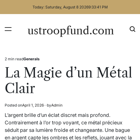
Skip
Today: Saturday, August 8 2026
9
:
33
:
42
PM
to
content
ustroopfund.com
2 min read
Generals
Estimated
Posted
read
in
La Magie d’un Métal
time
Clair
Posted on
April 1, 2026
by
Admin
L’argent brille d’un éclat discret mais profond.
Contrairement à l’or trop voyant, ce métal précieux
séduit par sa lumière froide et changeante. Une bague
en argent capte les ombres et les reflets, jouant avec la