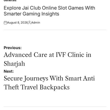
Generals
Posted
in
Explore Jai Club Online Slot Games With
Smarter Gaming Insights
August 8, 2026
Admin
Posted
Posted
on
by
Post
Previous:
navigation
Advanced Care at IVF Clinic in
Sharjah
Next:
Secure Journeys With Smart Anti
Theft Travel Backpacks