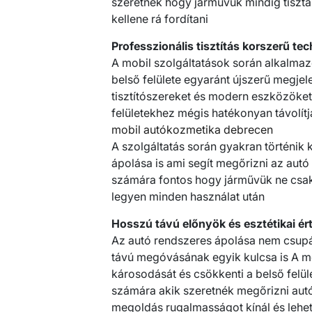
szeretnék hogy járművük mindig tiszta 
kellene rá fordítani
Professzionális tisztítás korszerű te
A mobil szolgáltatások során alkalmaz
belső felülete egyaránt újszerű megje
tisztítószereket és modern eszközöke
felületekhez mégis hatékonyan távolít
mobil autókozmetika debrecen
A szolgáltatás során gyakran történik k
ápolása is ami segít megőrizni az autó 
számára fontos hogy járművük ne csak ti
legyen minden használat után
Hosszú távú előnyök és esztétikai é
Az autó rendszeres ápolása nem csupá
távú megóvásának egyik kulcsa is A meg
károsodását és csökkenti a belső felü
számára akik szeretnék megőrizni autój
megoldás rugalmasságot kínál és lehe