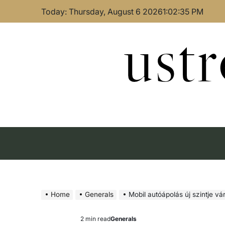
Skip
Today: Thursday, August 6 2026
1
:
02
:
36
PM
to
content
ust
Home
Generals
Mobil autóápolás új szintje v
2 min read
Generals
Estimated
Posted