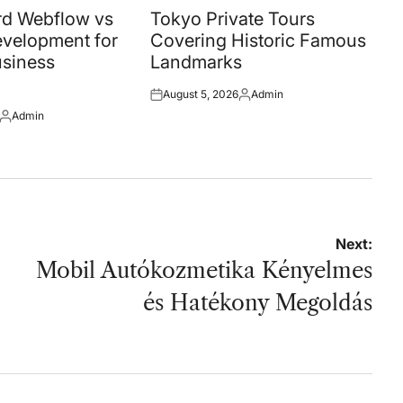
in
d Webflow vs
Tokyo Private Tours
velopment for
Covering Historic Famous
siness
Landmarks
August 5, 2026
Admin
Posted
Posted
Admin
on
by
Posted
by
Next:
Mobil Autókozmetika Kényelmes
és Hatékony Megoldás