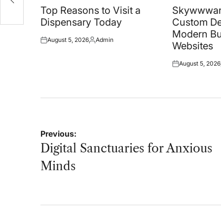
in
in
Top Reasons to Visit a
Skywwwar
Dispensary Today
Custom De
Modern Bu
August 5, 2026
Admin
Posted
Posted
Websites
on
by
August 5, 2026
Posted
on
Post
Previous:
navigation
Digital Sanctuaries for Anxious
Minds