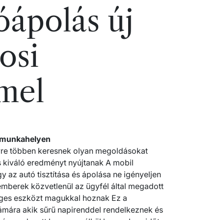
óápolás új
rosi
mel
y munkahelyen
yre többen keresnek olyan megoldásokat
s kiváló eredményt nyújtanak A mobil
 az autó tisztítása és ápolása ne igényeljen
mberek közvetlenül az ügyfél által megadott
éges eszközt magukkal hoznak Ez a
mára akik sűrű napirenddel rendelkeznek és