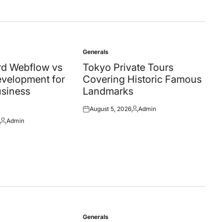
Generals
Posted
in
d Webflow vs
Tokyo Private Tours
velopment for
Covering Historic Famous
siness
Landmarks
August 5, 2026
Admin
Posted
Posted
Admin
on
by
Posted
by
Generals
Posted