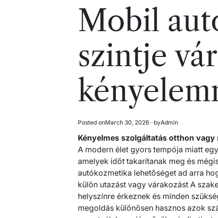
read
in
Mobil aut
time
szintje vá
kényelem
Posted on
March 30, 2026
by
Admin
Kényelmes szolgáltatás otthon vag
A modern élet gyors tempója miatt eg
amelyek időt takarítanak meg és mégi
autókozmetika lehetőséget ad arra hogy
külön utazást vagy várakozást A szake
helyszínre érkeznek és minden szüks
megoldás különösen hasznos azok szá