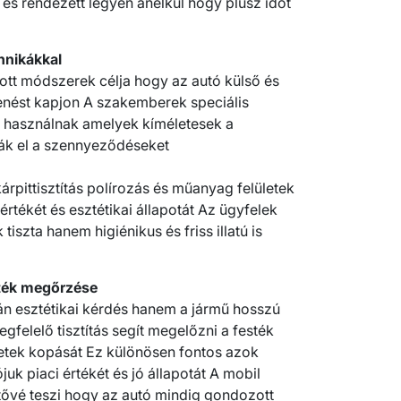
és rendezett legyen anélkül hogy plusz időt
chnikákkal
ott módszerek célja hogy az autó külső és
lenést kapjon A szakemberek speciális
t használnak amelyek kíméletesek a
ják el a szennyeződéseket
árpittisztítás polírozás és műanyag felületek
értékét és esztétikai állapotát Az ügyfelek
szta hanem higiénikus és friss illatú is
rték megőrzése
n esztétikai kérdés hanem a jármű hosszú
felelő tisztítás segít megelőzni a festék
letek kopását Ez különösen fontos azok
uk piaci értékét és jó állapotát A mobil
tővé teszi hogy az autó mindig gondozott