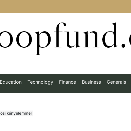
roopfund
Education
Technology
Finance
Business
Generals
árosi kényelemmel