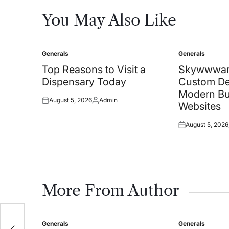
You May Also Like
Generals
Generals
Posted
Posted
in
in
Top Reasons to Visit a
Skywwwar
Dispensary Today
Custom De
Modern Bu
August 5, 2026
Admin
Posted
Posted
Websites
on
by
August 5, 2026
Posted
on
More From Author
Generals
Generals
Posted
Posted