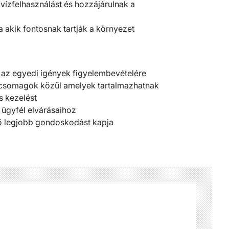
vízfelhasználást és hozzájárulnak a
 akik fontosnak tartják a környezet
 az egyedi igények figyelembevételére
 csomagok közül amelyek tartalmazhatnak
es kezelést
 ügyfél elvárásaihoz
tő legjobb gondoskodást kapja