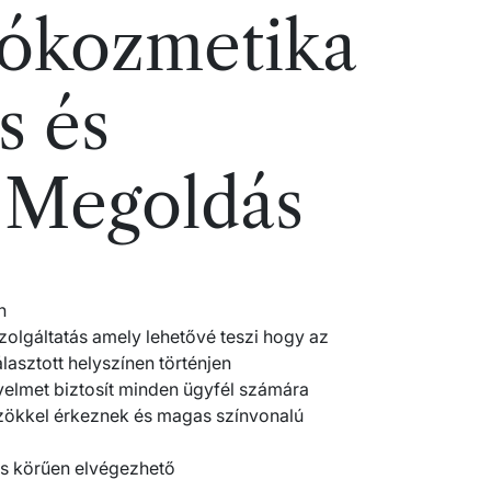
tókozmetika
s és
 Megoldás
n
olgáltatás amely lehetővé teszi hogy az
álasztott helyszínen történjen
yelmet biztosít minden ügyfél számára
zökkel érkeznek és magas színvonalú
ljes körűen elvégezhető