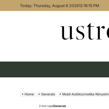
Skip
Today: Thursday, August 6 2026
12
:
16
:
16
PM
to
content
ust
Home
Generals
Mobil Autókozmetika Kényel
2 min read
Generals
Estimated
Posted