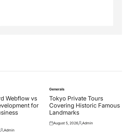
Generals
Posted
in
d Webflow vs
Tokyo Private Tours
velopment for
Covering Historic Famous
siness
Landmarks
August 5, 2026
Admin
Posted
Posted
Admin
on
by