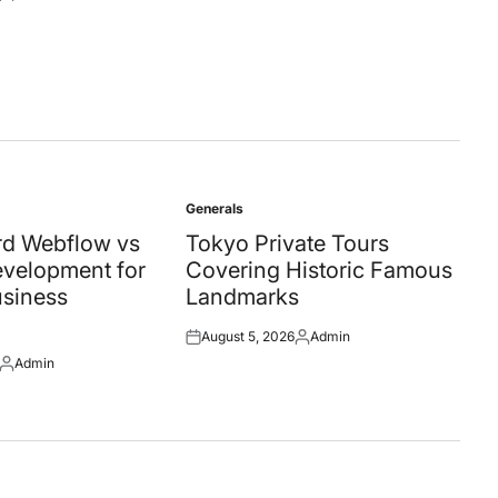
Posted
by
Generals
Posted
in
d Webflow vs
Tokyo Private Tours
velopment for
Covering Historic Famous
siness
Landmarks
August 5, 2026
Admin
Posted
Posted
Admin
on
by
Posted
by