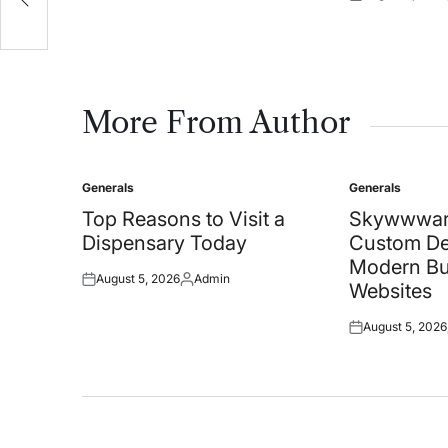
Posted
on
More From Author
Generals
Generals
Posted
Posted
in
in
Top Reasons to Visit a
Skywwwar
Dispensary Today
Custom De
Modern Bu
August 5, 2026
Admin
Posted
Posted
Websites
on
by
August 5, 2026
Posted
on