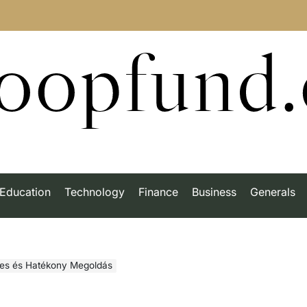
roopfund
Education
Technology
Finance
Business
Generals
mes és Hatékony Megoldás