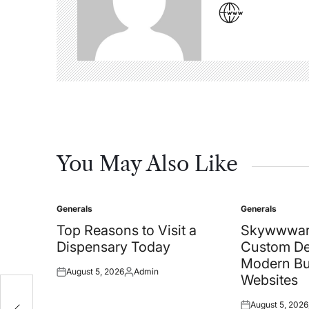
You May Also Like
Generals
Generals
Posted
Posted
in
in
Top Reasons to Visit a
Skywwwar
Dispensary Today
Custom De
Modern Bu
August 5, 2026
Admin
Posted
Posted
Websites
on
by
August 5, 2026