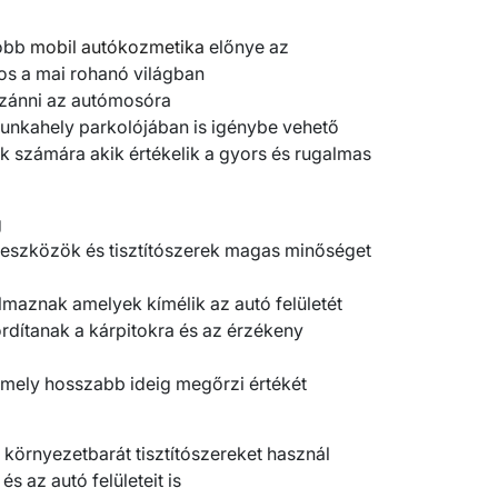
yobb
mobil autókozmetika
előnye az
os a mai rohanó világban
 szánni az autómosóra
munkahely parkolójában is igénybe vehető
ek számára akik értékelik a gyors és rugalmas
g
 eszközök és tisztítószerek magas minőséget
maznak amelyek kímélik az autó felületét
fordítanak a kárpitokra és az érzékeny
amely hosszabb ideig megőrzi értékét
 környezetbarát tisztítószereket használ
s az autó felületeit is