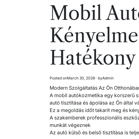
read
in
Mobil Au
time
Kényelme
Hatékony
Posted on
March 30, 2026
by
Admin
Modern Szolgáltatás Az Ön Otthonába
A mobil autókozmetika egy korszerű sz
autó tisztítása és ápolása az Ön által v
Ez a megoldás időt takarít meg és kén
A szakemberek professzionális eszkö
munkát végeznek
Az autó külső és belső tisztítása is te